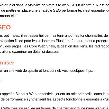
e crucial dans la visibilité de votre site web. Si l’un d’entre eux est n
n de mettre en place une stratégie SEO performante, il est essentiel d
éments clés.
 SEO
ptimales, il est essentiel de maintenir à jour les fonctionnalités de vo
igation fluide pour les utilisateurs.
P
lusieurs facteurs sont à prendre
L des pages, les Core Web Vitals, la gestion des liens, les redirectio
s allons examiner en détail ci-dessous !
imiser
 un site web de qualité et fonctionnel. Voici quelques Tips.
s
appelés Signaux Web essentiels, jouent un rôle primordial dans le p
 de performance synthétisent les aspects fonctionnels essentiels d’un
: Cette mesure est liée au temps de chargement d’une page web et à la