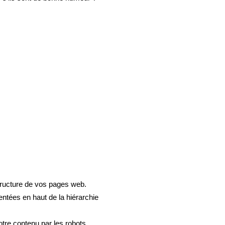
tructure de vos pages web.
entées en haut de la hiérarchie
otre contenu par les robots