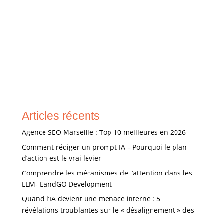
réaliser une étude de marché La réalisation d'une
étude de marché est essentielle lorsqu'on envisage
de lancer un nouveau projet. Il est primordial
d'analyser à la fois la demande et l'offre, tout en
observant attentivement l'environnement du
marché. Nous avons...
Articles récents
Agence SEO Marseille : Top 10 meilleures en 2026
Comment rédiger un prompt IA – Pourquoi le plan
d’action est le vrai levier
Comprendre les mécanismes de l’attention dans les
LLM- EandGO Development
Quand l’IA devient une menace interne : 5
révélations troublantes sur le « désalignement » des